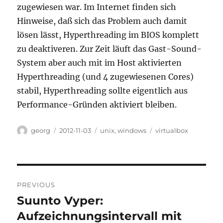
zugewiesen war. Im Internet finden sich
Hinweise, daß sich das Problem auch damit
lösen lässt, Hyperthreading im BIOS komplett
zu deaktiveren. Zur Zeit läuft das Gast-Sound-
System aber auch mit im Host aktivierten
Hyperthreading (und 4 zugewiesenen Cores)
stabil, Hyperthreading sollte eigentlich aus
Performance-Gründen aktiviert bleiben.
Author
Posted
Categories
Tags
georg
2012-11-03
unix
,
windows
virtualbox
on
Post
PREVIOUS
navigation
Suunto Vyper:
Previous
post:
Aufzeichnungsintervall mit