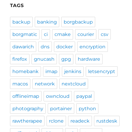
TAGS
backup
banking
borgbackup
borgmatic
ci
cmake
courier
csv
dawarich
dns
docker
encryption
firefox
gnucash
gpg
hardware
homebank
imap
jenkins
letsencrypt
macos
network
nextcloud
offlineimap
owncloud
paypal
photography
portainer
python
rawtherapee
rclone
readeck
rustdesk