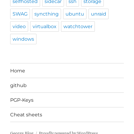
selfhosted
sidecar
ssh
storage
SWAG
syncthing
ubuntu
unraid
video
virtualbox
watchtower
windows
Home
github
PGP-Keys
Cheat sheets
Georgs Blog
Proudly powered by WordPress