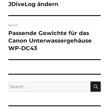
JDiveLog ändern
NEXT
Passende Gewichte für das
Next
post:
Canon Unterwassergehäuse
WP-DC43
SE
Search
for: