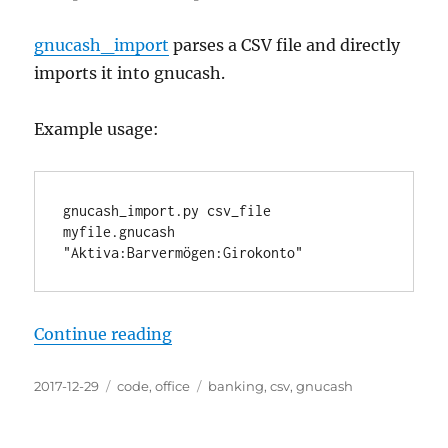
gnucash_import
parses a CSV file and directly
imports it into gnucash.
Example usage:
gnucash_import.py csv_file 
myfile.gnucash 
"Aktiva:Barvermögen:Girokonto"
“Yet another gnucash import scrip
Continue reading
Posted
Categories
Tags
2017-12-29
code
,
office
banking
,
csv
,
gnucash
on