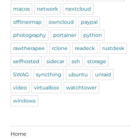
macos
network
nextcloud
offlineimap
owncloud
paypal
photography
portainer
python
rawtherapee
rclone
readeck
rustdesk
selfhosted
sidecar
ssh
storage
SWAG
syncthing
ubuntu
unraid
video
virtualbox
watchtower
windows
Home