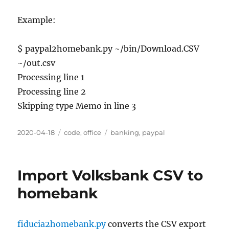
Example:
$ paypal2homebank.py ~/bin/Download.CSV
~/out.csv
Processing line 1
Processing line 2
Skipping type Memo in line 3
Posted
Categories
Tags
2020-04-18
code
,
office
banking
,
paypal
on
Import Volksbank CSV to
homebank
fiducia2homebank.py
converts the CSV export