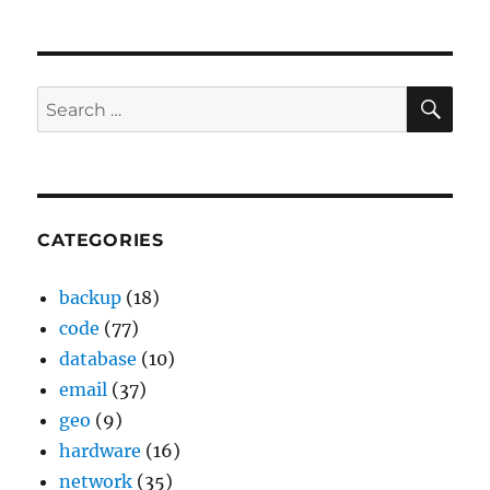
on
SE
Search
for:
CATEGORIES
backup
(18)
code
(77)
database
(10)
email
(37)
geo
(9)
hardware
(16)
network
(35)