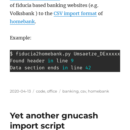
of fiducia based banking websites (e.g.
Volksbank ) to the
CSV import format
of
homebank
.
Example:
$ fiducia2homebank.py Umsaetze_DExxxxxxxx
Found header 
in
 line 
9
Data section ends 
in
 line 
42
Posted
Categories
Tags
2020-04-13
code
,
office
banking
,
csv
,
homebank
on
Yet another gnucash
import script