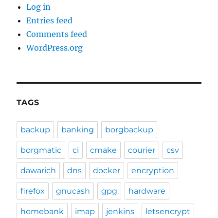
Log in
Entries feed
Comments feed
WordPress.org
TAGS
backup
banking
borgbackup
borgmatic
ci
cmake
courier
csv
dawarich
dns
docker
encryption
firefox
gnucash
gpg
hardware
homebank
imap
jenkins
letsencrypt