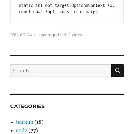
static int opt_target(OptionsContext *o, 
const char *opt, const char *arg)
Posted
Categories
Tags
2012-06-04
Uncategorized
video
on
SE
Search
for:
CATEGORIES
backup
(18)
code
(77)