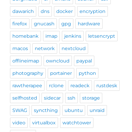
dawarich
dns
docker
encryption
firefox
gnucash
gpg
hardware
homebank
imap
jenkins
letsencrypt
macos
network
nextcloud
offlineimap
owncloud
paypal
photography
portainer
python
rawtherapee
rclone
readeck
rustdesk
selfhosted
sidecar
ssh
storage
SWAG
syncthing
ubuntu
unraid
video
virtualbox
watchtower