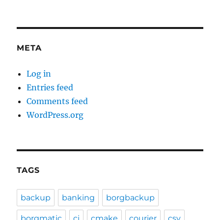
META
Log in
Entries feed
Comments feed
WordPress.org
TAGS
backup
banking
borgbackup
borgmatic
ci
cmake
courier
csv