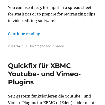
You can use it, e.g. for input in a spread sheet
for statistics or to prepare for rearranging clips
in video editing software.
“Create a list of video clips”
Continue reading
Posted
Categories
Tags
2019-04-19
Uncategorized
video
on
Quickfix für XBMC
Youtube- und Vimeo-
Plugins
Seit gestern funktionieren die Youtube- und
Vimeo-Plugins für XBMC 11 (Eden) leider nicht