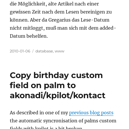
die Möglichkeit, alte Artikel nach einer
gewissen Zeit nach dem Lesen bereinigen zu
können. Aber da Gregarius das Lese-Datum
nicht mitloggt, muß man sich mit dem added-
Datum behelfen.
Posted
Categories
2010-01-06
database
,
www
on
Copy birthday custom
field on palm to
akonadi/kpilot/kontact
As described in one of my
previous blog posts
the automatic syncronisation of palms custom
fields with kpilot is a bit broken.