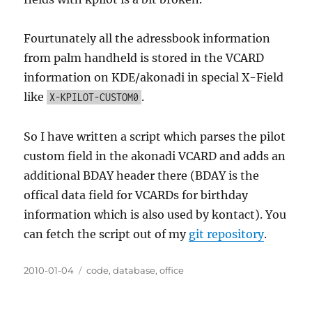
Fourtunately all the adressbook information
from palm handheld is stored in the VCARD
information on KDE/akonadi in special X-Field
like
.
X-KPILOT-CUSTOM0
So I have written a script which parses the pilot
custom field in the akonadi VCARD and adds an
additional BDAY header there (BDAY is the
offical data field for VCARDs for birthday
information which is also used by kontact). You
can fetch the script out of my
git repository
.
Posted
Categories
2010-01-04
code
,
database
,
office
on