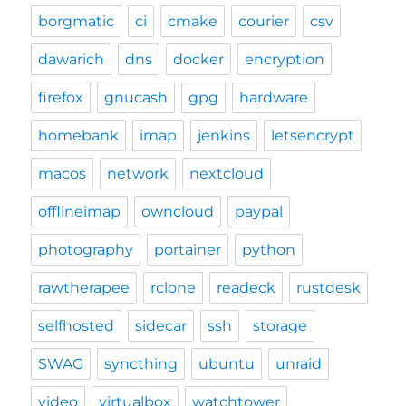
borgmatic
ci
cmake
courier
csv
dawarich
dns
docker
encryption
firefox
gnucash
gpg
hardware
homebank
imap
jenkins
letsencrypt
macos
network
nextcloud
offlineimap
owncloud
paypal
photography
portainer
python
rawtherapee
rclone
readeck
rustdesk
selfhosted
sidecar
ssh
storage
SWAG
syncthing
ubuntu
unraid
video
virtualbox
watchtower