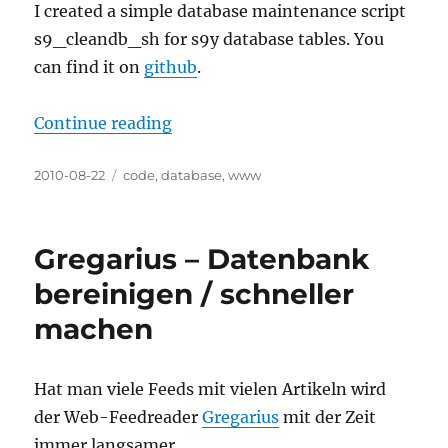
I created a simple database maintenance script
s9_cleandb_sh for s9y database tables. You
can find it on
github
.
“Serendipity (s9y) database maint
Continue reading
Posted
Categories
2010-08-22
code
,
database
,
www
on
Gregarius – Datenbank
bereinigen / schneller
machen
Hat man viele Feeds mit vielen Artikeln wird
der Web-Feedreader
Gregarius
mit der Zeit
immer langsamer.