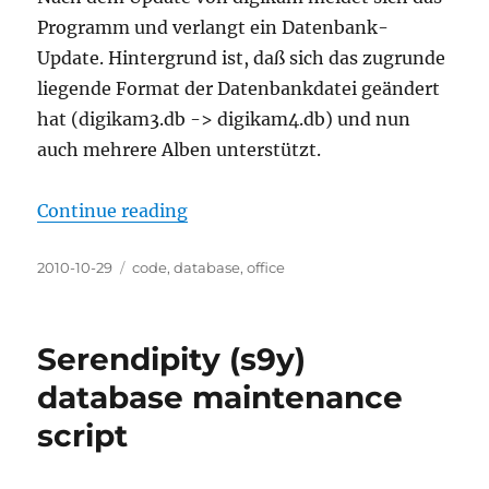
Programm und verlangt ein Datenbank-
Update. Hintergrund ist, daß sich das zugrunde
liegende Format der Datenbankdatei geändert
hat (digikam3.db -> digikam4.db) und nun
auch mehrere Alben unterstützt.
“Digikams neues Datenbankformat
Continue reading
Posted
Categories
2010-10-29
code
,
database
,
office
on
Serendipity (s9y)
database maintenance
script