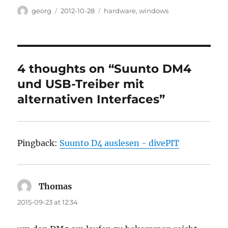
Author
Posted
Categories
georg
2012-10-28
hardware
,
windows
on
4 thoughts on “Suunto DM4
und USB-Treiber mit
alternativen Interfaces”
Pingback:
Suunto D4 auslesen - divePIT
Thomas
says:
2015-09-23 at 12:34