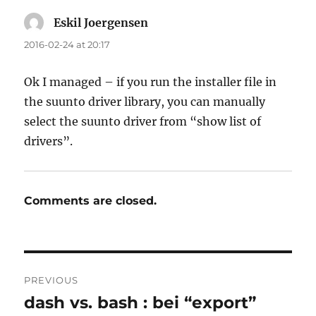
Eskil Joergensen
says:
2016-02-24 at 20:17
Ok I managed – if you run the installer file in
the suunto driver library, you can manually
select the suunto driver from “show list of
drivers”.
Comments are closed.
Post
PREVIOUS
navigation
dash vs. bash : bei “export”
Previous