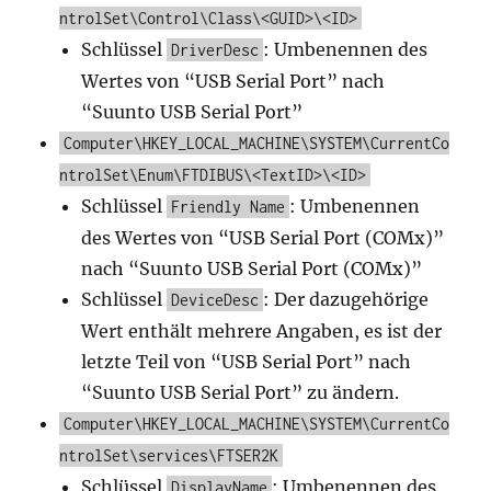
ntrolSet\Control\Class\<GUID>\<ID>
Schlüssel
: Umbenennen des
DriverDesc
Wertes von “USB Serial Port” nach
“Suunto USB Serial Port”
Computer\HKEY_LOCAL_MACHINE\SYSTEM\CurrentCo
ntrolSet\Enum\FTDIBUS\<TextID>\<ID>
Schlüssel
: Umbenennen
Friendly Name
des Wertes von “USB Serial Port (COMx)”
nach “Suunto USB Serial Port (COMx)”
Schlüssel
: Der dazugehörige
DeviceDesc
Wert enthält mehrere Angaben, es ist der
letzte Teil von “USB Serial Port” nach
“Suunto USB Serial Port” zu ändern.
Computer\HKEY_LOCAL_MACHINE\SYSTEM\CurrentCo
ntrolSet\services\FTSER2K
Schlüssel
: Umbenennen des
DisplayName