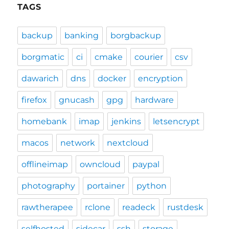
TAGS
backup
banking
borgbackup
borgmatic
ci
cmake
courier
csv
dawarich
dns
docker
encryption
firefox
gnucash
gpg
hardware
homebank
imap
jenkins
letsencrypt
macos
network
nextcloud
offlineimap
owncloud
paypal
photography
portainer
python
rawtherapee
rclone
readeck
rustdesk
selfhosted
sidecar
ssh
storage