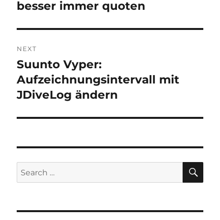
post:
besser immer quoten
NEXT
Suunto Vyper:
Next
post:
Aufzeichnungsintervall mit
JDiveLog ändern
SE
Search
for: