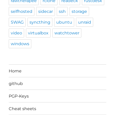
rawtherapee
rclone
readeck
rustdesk
selfhosted
sidecar
ssh
storage
SWAG
syncthing
ubuntu
unraid
video
virtualbox
watchtower
windows
Home
github
PGP-Keys
Cheat sheets