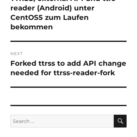
post:
reader (Android) unter
CentOS5 zum Laufen
bekommen
NEXT
Forked ttrss to add API change
Next
post:
needed for ttrss-reader-fork
SE
Search
for: