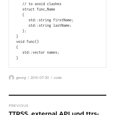
   // to avoid clashes

   struct func_Name

   {

      std::string firstName;

      std::string lastName;

   };

}

void func()

{

   std::vector
 names;

Author
Posted
Categories
georg
2010-07-30
code
on
Post
PREVIOUS
navigation
TTRSS, external API und ttrs-
Previous