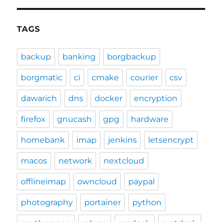
TAGS
backup
banking
borgbackup
borgmatic
ci
cmake
courier
csv
dawarich
dns
docker
encryption
firefox
gnucash
gpg
hardware
homebank
imap
jenkins
letsencrypt
macos
network
nextcloud
offlineimap
owncloud
paypal
photography
portainer
python