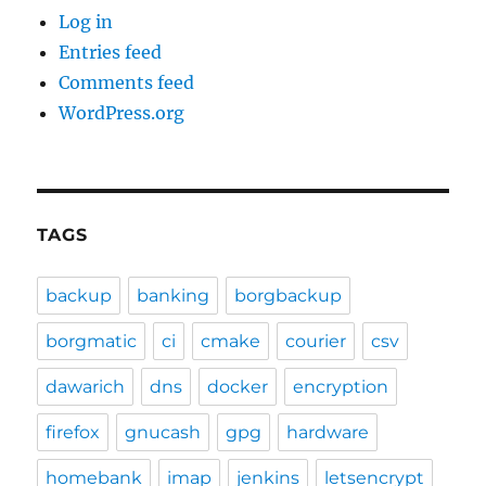
Log in
Entries feed
Comments feed
WordPress.org
TAGS
backup
banking
borgbackup
borgmatic
ci
cmake
courier
csv
dawarich
dns
docker
encryption
firefox
gnucash
gpg
hardware
homebank
imap
jenkins
letsencrypt