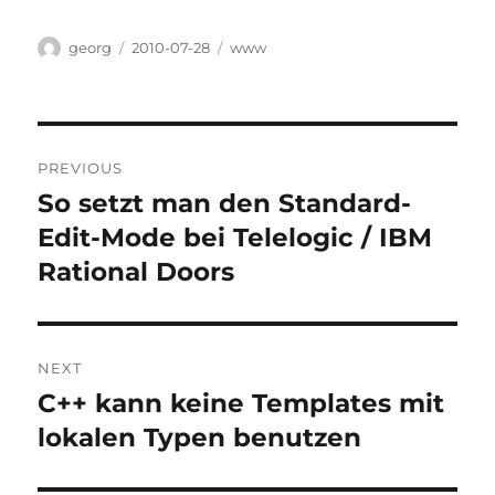
Author
Posted
Categories
georg
2010-07-28
www
on
Post
PREVIOUS
navigation
So setzt man den Standard-
Previous
post:
Edit-Mode bei Telelogic / IBM
Rational Doors
NEXT
C++ kann keine Templates mit
Next
post:
lokalen Typen benutzen