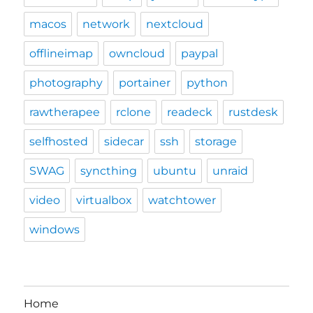
macos
network
nextcloud
offlineimap
owncloud
paypal
photography
portainer
python
rawtherapee
rclone
readeck
rustdesk
selfhosted
sidecar
ssh
storage
SWAG
syncthing
ubuntu
unraid
video
virtualbox
watchtower
windows
Home