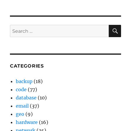
SE
Search
for:
CATEGORIES
backup
(18)
code
(77)
database
(10)
email
(37)
geo
(9)
hardware
(16)
network
(35)