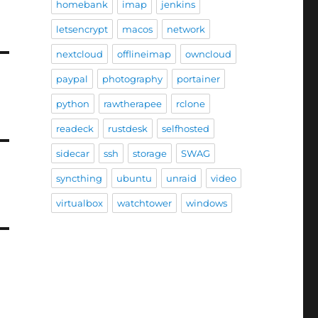
homebank
imap
jenkins
letsencrypt
macos
network
nextcloud
offlineimap
owncloud
paypal
photography
portainer
python
rawtherapee
rclone
readeck
rustdesk
selfhosted
sidecar
ssh
storage
SWAG
syncthing
ubuntu
unraid
video
virtualbox
watchtower
windows