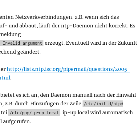
nten Netzverkverbindungen, z.B. wenn sich das
uf- und abbaut, läuft der ntp-Daemon nicht korrekt. Es
rmeldung
erzeugt. Eventuell wird in der Zukunft
: Invalid argument
echend geändert.
ter
http://lists.ntp.isc.org/pipermail/questions/2005-
html
.
bietet es ich an, den Daemon manuell nach der Einwahl
n, z.B. durch Hinzufügen der Zeile
/etc/init.d/ntpd
atei
. ip-up.local wird automatisch
/etc/ppp/ip-up.local
l aufgerufen.