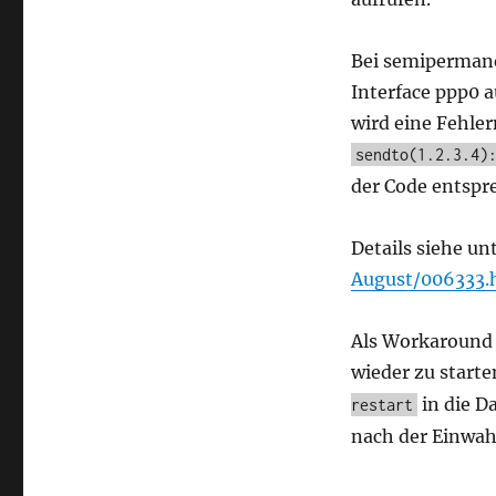
Bei semipermane
Interface ppp0 a
wird eine Fehle
sendto(1.2.3.4)
der Code entspr
Details siehe un
August/006333.
Als Workaround 
wieder zu starte
in die D
restart
nach der Einwah