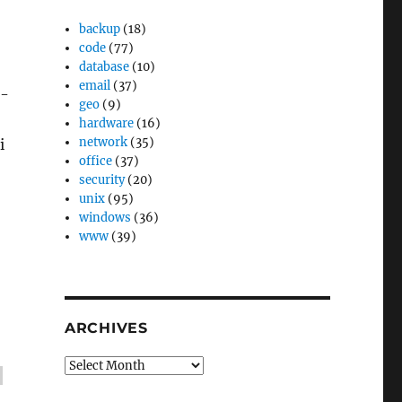
backup
(18)
code
(77)
database
(10)
email
(37)
5-
geo
(9)
hardware
(16)
network
(35)
i
office
(37)
security
(20)
unix
(95)
windows
(36)
www
(39)
ARCHIVES
Archives