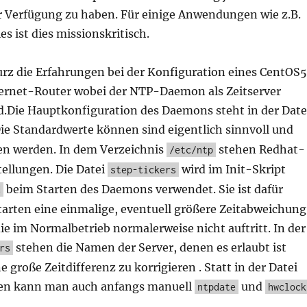
ur Verfügung zu haben. Für einige Anwendungen wie z.B.
s ist dies missionskritisch.
rz die Erfahrungen bei der Konfiguration eines CentOS
ternet-Router wobei der NTP-Daemon als Zeitserver
d.
Die Hauptkonfiguration des Daemons steht in der Date
Die Standardwerte können sind eigentlich sinnvoll und
en werden. In dem Verzeichnis
stehen Redhat-
/etc/ntp
tellungen. Die Datei
wird im Init-Skript
step-tickers
beim Starten des Daemons verwendet. Sie ist dafür
d
tarten eine einmalige, eventuell größere Zeitabweichung
die im Normalbetrieb normalerweise nicht auftritt. In der
stehen die Namen der Server, denen es erlaubt ist
rs
e große Zeitdifferenz zu korrigieren . Statt in der Datei
gen kann man auch anfangs manuell
und
ntpdate
hwclock