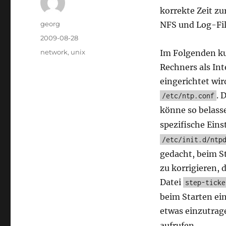
korrekte Zeit z
Author
georg
NFS und Log-File
Posted
2009-08-28
on
Categories
network
,
unix
Im Folgenden ku
Rechners als In
eingerichtet wir
. 
/etc/ntp.conf
könne so belass
spezifische Eins
/etc/init.d/ntp
gedacht, beim S
zu korrigieren, 
Datei
step-ticke
beim Starten ein
etwas einzutra
aufrufen.