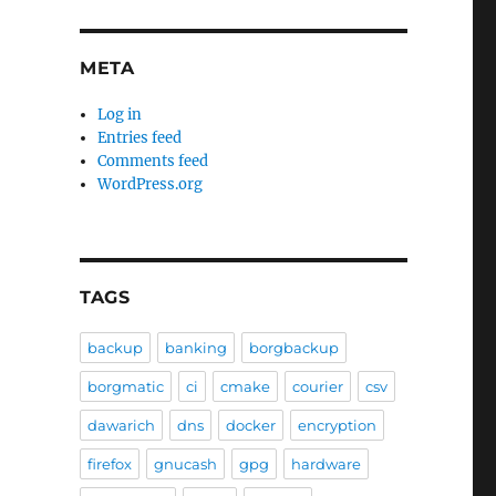
META
Log in
Entries feed
Comments feed
WordPress.org
TAGS
backup
banking
borgbackup
borgmatic
ci
cmake
courier
csv
dawarich
dns
docker
encryption
firefox
gnucash
gpg
hardware