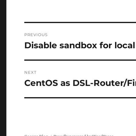
Post
PREVIOUS
navigation
Disable sandbox for local
Previous
post:
NEXT
CentOS as DSL-Router/F
Next
post: