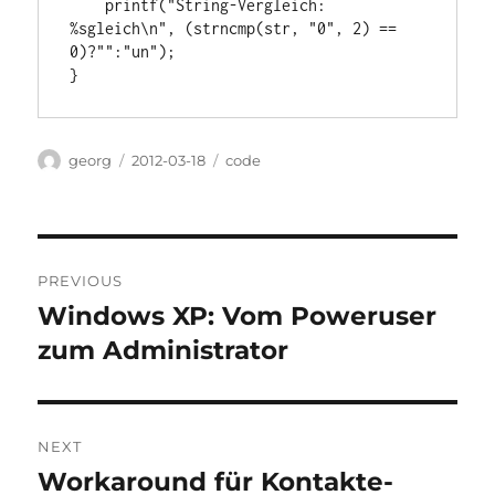
    printf("String-Vergleich: 
%sgleich\n", (strncmp(str, "0", 2) == 
0)?"":"un");

}
Author
Posted
Categories
georg
2012-03-18
code
on
Post
PREVIOUS
navigation
Windows XP: Vom Poweruser
Previous
post:
zum Administrator
NEXT
Workaround für Kontakte-
Next