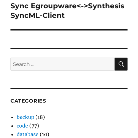
post:
Sync Egroupware<->Synthesis
SyncML-Client
SE
Search
for:
CATEGORIES
backup
(18)
code
(77)
database
(10)