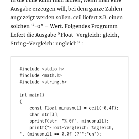
In die Falle kann man laufen, wenn man eine
Ausgabe erzeugen will, bei dem ganze Zahlen
angezeigt werden sollen. ceil liefert z.B. einen
solchen “-0” – Wert. Folgendes Programm
liefert die Ausgabe “Float-Vergleich: gleich,
String-Vergleich: ungleich” :
#include <stdio.h>

#include <math.h>

#include <string.h>

int main()

{

    const float minusnull = ceil(-0.4f);

    char str[3];

    sprintf(str, "%.0f", minusnull);

    printf("Float-Vergleich: %sgleich, 
", (minusnull == 0.0f )?"":"un");
