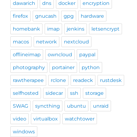
dawarich
dns
docker
encryption
firefox
gnucash
gpg
hardware
homebank
imap
jenkins
letsencrypt
macos
network
nextcloud
offlineimap
owncloud
paypal
photography
portainer
python
rawtherapee
rclone
readeck
rustdesk
selfhosted
sidecar
ssh
storage
SWAG
syncthing
ubuntu
unraid
video
virtualbox
watchtower
windows