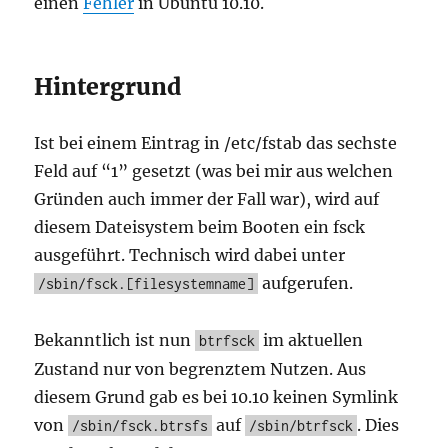
einen
Fehler
in Ubuntu 10.10.
Hintergrund
Ist bei einem Eintrag in /etc/fstab das sechste
Feld auf “1” gesetzt (was bei mir aus welchen
Gründen auch immer der Fall war), wird auf
diesem Dateisystem beim Booten ein fsck
ausgeführt. Technisch wird dabei unter
aufgerufen.
/sbin/fsck.[filesystemname]
Bekanntlich ist nun
im aktuellen
btrfsck
Zustand nur von begrenztem Nutzen. Aus
diesem Grund gab es bei 10.10 keinen Symlink
von
auf
. Dies
/sbin/fsck.btrsfs
/sbin/btrfsck