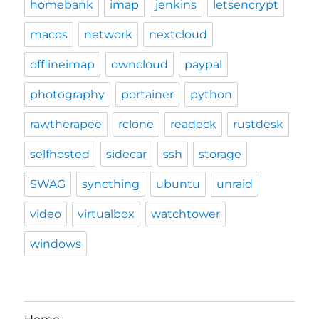
homebank
imap
jenkins
letsencrypt
macos
network
nextcloud
offlineimap
owncloud
paypal
photography
portainer
python
rawtherapee
rclone
readeck
rustdesk
selfhosted
sidecar
ssh
storage
SWAG
syncthing
ubuntu
unraid
video
virtualbox
watchtower
windows