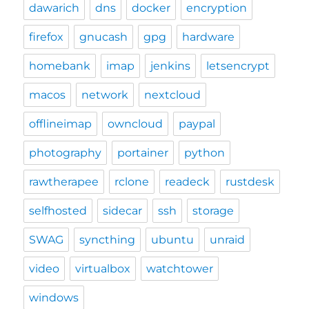
dawarich
dns
docker
encryption
firefox
gnucash
gpg
hardware
homebank
imap
jenkins
letsencrypt
macos
network
nextcloud
offlineimap
owncloud
paypal
photography
portainer
python
rawtherapee
rclone
readeck
rustdesk
selfhosted
sidecar
ssh
storage
SWAG
syncthing
ubuntu
unraid
video
virtualbox
watchtower
windows