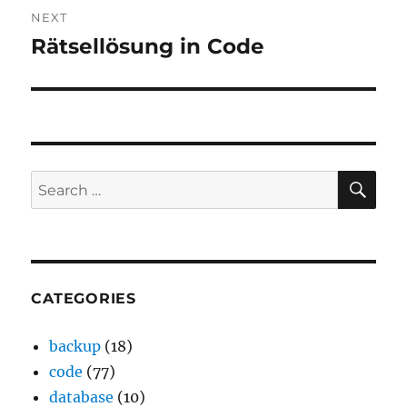
NEXT
Rätsellösung in Code
Next
post:
SE
Search
for:
CATEGORIES
backup
(18)
code
(77)
database
(10)