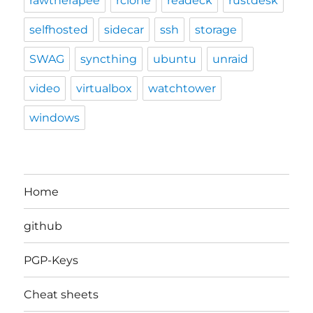
rawtherapee
rclone
readeck
rustdesk
selfhosted
sidecar
ssh
storage
SWAG
syncthing
ubuntu
unraid
video
virtualbox
watchtower
windows
Home
github
PGP-Keys
Cheat sheets