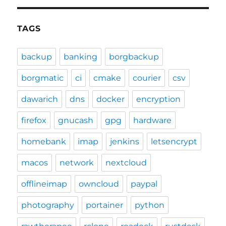
TAGS
backup
banking
borgbackup
borgmatic
ci
cmake
courier
csv
dawarich
dns
docker
encryption
firefox
gnucash
gpg
hardware
homebank
imap
jenkins
letsencrypt
macos
network
nextcloud
offlineimap
owncloud
paypal
photography
portainer
python