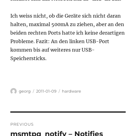
Ich weiss nicht, ob die Geräte sich nicht daran
halten, maximal 500mA zu ziehen, aber an den
beiden rechten Ports hatte ich keine derartigen
Probleme. Fazit: An den linken USB-Port
kommen bis auf weiteres nur USB-
Speichersticks.
Author
Posted
Categories
georg
2011-01-09
hardware
on
Post
PREVIOUS
navigation
msmtpq_notify – Notifies
Previous