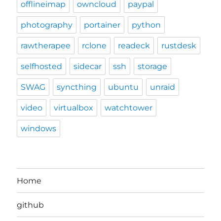
offlineimap
owncloud
paypal
photography
portainer
python
rawtherapee
rclone
readeck
rustdesk
selfhosted
sidecar
ssh
storage
SWAG
syncthing
ubuntu
unraid
video
virtualbox
watchtower
windows
Home
github