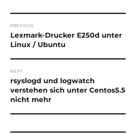
Post
PREVIOUS
navigation
Lexmark-Drucker E250d unter
Previous
post:
Linux / Ubuntu
NEXT
rsyslogd und logwatch
Next
post:
verstehen sich unter Centos5.5
nicht mehr