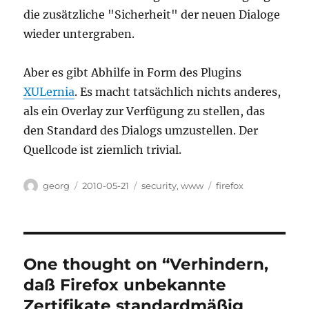
die zusätzliche "Sicherheit" der neuen Dialoge
wieder untergraben.
Aber es gibt Abhilfe in Form des Plugins
XULernia
. Es macht tatsächlich nichts anderes,
als ein Overlay zur Verfügung zu stellen, das
den Standard des Dialogs umzustellen. Der
Quellcode ist ziemlich trivial.
Author
Posted
Categories
Tags
georg
2010-05-21
security
,
www
firefox
on
One thought on “Verhindern,
daß Firefox unbekannte
Zertifikate standardmäßig