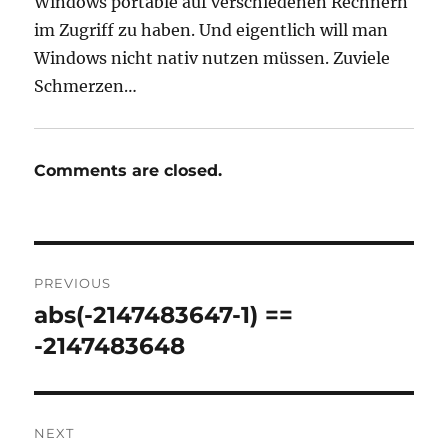
Windows portable auf verschiedenen Rechnern
im Zugriff zu haben. Und eigentlich will man
Windows nicht nativ nutzen müssen. Zuviele
Schmerzen…
Comments are closed.
Post
PREVIOUS
navigation
abs(-2147483647-1) ==
Previous
post:
-2147483648
NEXT