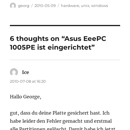
Author
Posted
Categories
georg
2010-05-09
hardware
,
unix
,
windows
on
6 thoughts on “Asus EeePC
1005PE ist eingerichtet”
Ice
says:
2010-07-08 at 16:20
Hallo George,
gut, dass du deine Platte gesichert hast. Ich
habe leider den Fehler gemacht und erstmal
alle Partitionen gelöscht. Damit habe ich jetzt