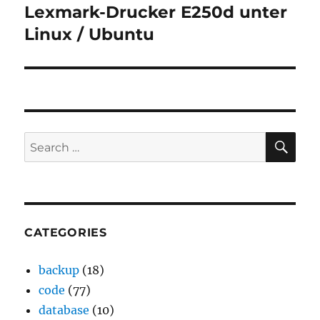
Lexmark-Drucker E250d unter
Next
post:
Linux / Ubuntu
SE
Search
for:
CATEGORIES
backup
(18)
code
(77)
database
(10)