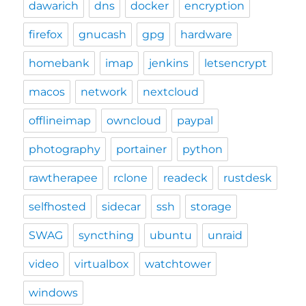
dawarich
dns
docker
encryption
firefox
gnucash
gpg
hardware
homebank
imap
jenkins
letsencrypt
macos
network
nextcloud
offlineimap
owncloud
paypal
photography
portainer
python
rawtherapee
rclone
readeck
rustdesk
selfhosted
sidecar
ssh
storage
SWAG
syncthing
ubuntu
unraid
video
virtualbox
watchtower
windows