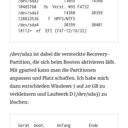
/dev/sda2           13055       14360    
10485760   1b  Verst. W95 FAT32

/dev/sda3           14360       30399   
128833536    7  HPFS/NTFS

/dev/sda4           30399       30401       
18112+  ef  EFI (FAT-12/16/32)
/dev/sda2 ist dabei die versteckte Recovery-
Partition, die sich beim Booten aktivieren läßt.
Mit gparted kann man die Partitionen
anpassen und Platz schaffen. Ich habe mich
dazu entschieden Windows 7 auf 20 GB zu
verkleinern und Laufwerk D (/dev/sda3) zu
löschen:
Gerät  boot.     Anfang        Ende     