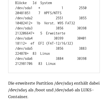
Blöcke   Id  System

/dev/sda1   *           1        2550    
20481851    7  HPFS/NTFS

/dev/sda2            2551        3855    
10482412+  1b  Verst. W95 FAT32

/dev/sda3            3856       30398   
213206647+   5  Erweiterte

/dev/sda4           30399       30401       
18112+  ef  EFI (FAT-12/16/32)

/dev/sda5            3856        3883      
224878+  83  Linux

/dev/sda6            3884       30398   
212981706   83  Linux
Die erweiterte Partition /dev/sda3 enthält dabei
/dev/sda5 als /boot und /dev/sda6 als LUKS-
Container.