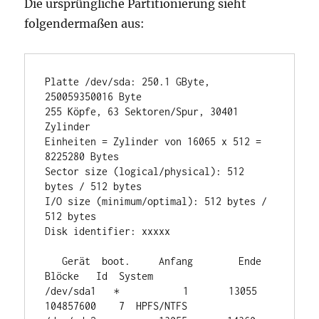
Die ursprüngliche Partitionierung sieht
folgendermaßen aus:
Platte /dev/sda: 250.1 GByte, 
250059350016 Byte

255 Köpfe, 63 Sektoren/Spur, 30401 
Zylinder

Einheiten = Zylinder von 16065 x 512 = 
8225280 Bytes

Sector size (logical/physical): 512 
bytes / 512 bytes

I/O size (minimum/optimal): 512 bytes / 
512 bytes

Disk identifier: xxxxx

   Gerät  boot.     Anfang        Ende     
Blöcke   Id  System

/dev/sda1   ∗           1       13055   
104857600    7  HPFS/NTFS
