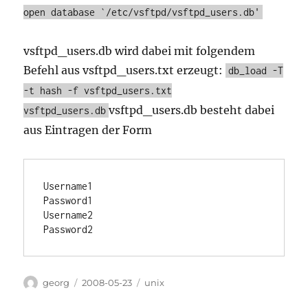
open database `/etc/vsftpd/vsftpd_users.db'
vsftpd_users.db wird dabei mit folgendem
Befehl aus vsftpd_users.txt erzeugt:
db_load -T
-t hash -f vsftpd_users.txt
vsftpd_users.db besteht dabei
vsftpd_users.db
aus Eintragen der Form
Username1

Password1

Username2

Author
Posted
Categories
georg
2008-05-23
unix
on