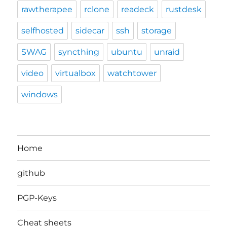
rawtherapee
rclone
readeck
rustdesk
selfhosted
sidecar
ssh
storage
SWAG
syncthing
ubuntu
unraid
video
virtualbox
watchtower
windows
Home
github
PGP-Keys
Cheat sheets