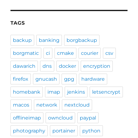
TAGS
backup
banking
borgbackup
borgmatic
ci
cmake
courier
csv
dawarich
dns
docker
encryption
firefox
gnucash
gpg
hardware
homebank
imap
jenkins
letsencrypt
macos
network
nextcloud
offlineimap
owncloud
paypal
photography
portainer
python