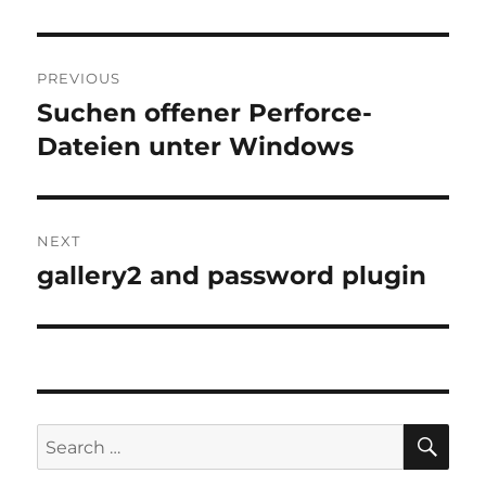
Post
PREVIOUS
navigation
Suchen offener Perforce-
Previous
post:
Dateien unter Windows
NEXT
gallery2 and password plugin
Next
post:
SE
Search
for: