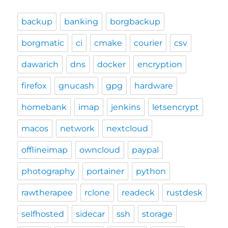
backup
banking
borgbackup
borgmatic
ci
cmake
courier
csv
dawarich
dns
docker
encryption
firefox
gnucash
gpg
hardware
homebank
imap
jenkins
letsencrypt
macos
network
nextcloud
offlineimap
owncloud
paypal
photography
portainer
python
rawtherapee
rclone
readeck
rustdesk
selfhosted
sidecar
ssh
storage