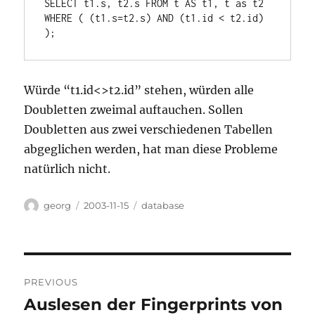
SELECT t1.s, t2.s FROM t AS t1, t as t2

WHERE ( (t1.s=t2.s) AND (t1.id < t2.id) 
Würde “t1.id<>t2.id” stehen, würden alle
Doubletten zweimal auftauchen. Sollen
Doubletten aus zwei verschiedenen Tabellen
abgeglichen werden, hat man diese Probleme
natürlich nicht.
Author
Posted
Categories
georg
2003-11-15
database
on
Post
PREVIOUS
navigation
Auslesen der Fingerprints von
Previous